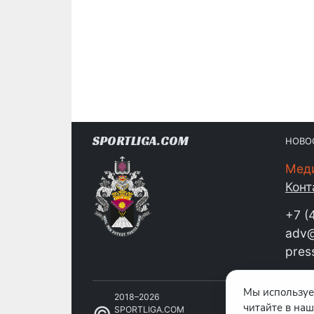
SPORTLIGA.COM
НОВО
Мед
Конт
+7 (
adv@
pres
Мы используе
2018–2026
читайте в на
SPORTLIGA.COM