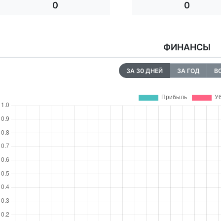
0
0
ФИНАНСЫ
ЗА 30 ДНЕЙ
ЗА ГОД
В