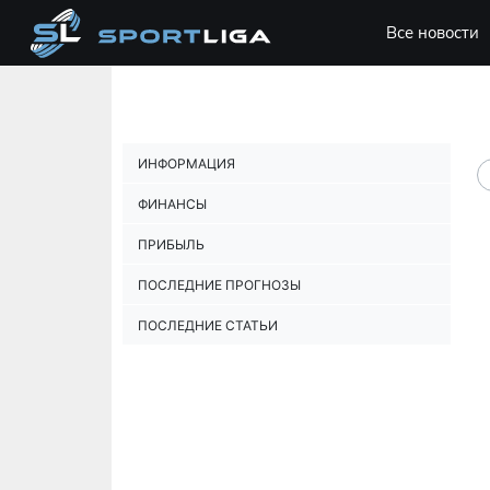
Все новости
ИНФОРМАЦИЯ
ФИНАНСЫ
ПРИБЫЛЬ
ПОСЛЕДНИЕ ПРОГНОЗЫ
ПОСЛЕДНИЕ СТАТЬИ