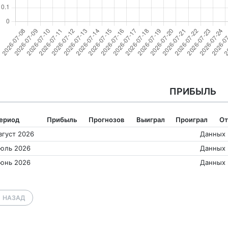
ПРИБЫЛЬ
ериод
Прибыль
Прогнозов
Выиграл
Проиграл
О
вгуст 2026
Данных 
юль 2026
Данных 
юнь 2026
Данных 
НАЗАД