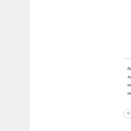
П
А
И
И