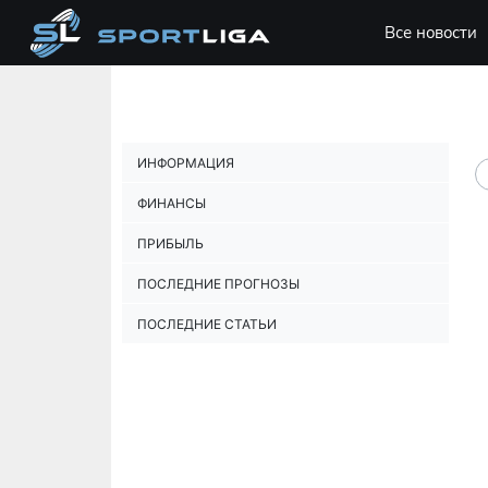
Все новости
ИНФОРМАЦИЯ
ФИНАНСЫ
ПРИБЫЛЬ
ПОСЛЕДНИЕ ПРОГНОЗЫ
ПОСЛЕДНИЕ СТАТЬИ