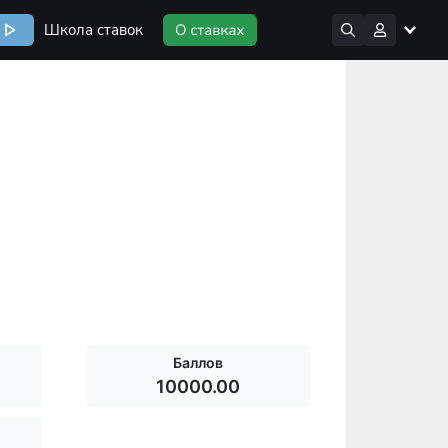
Школа ставок
Баллов
10000.00