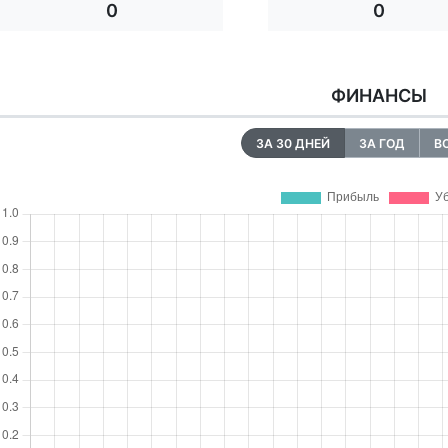
0
0
ФИНАНСЫ
ЗА 30 ДНЕЙ
ЗА ГОД
В