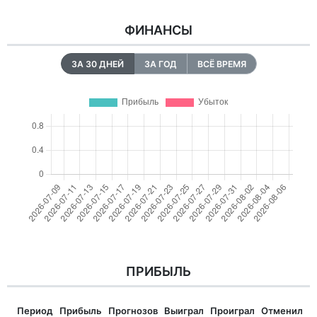
ФИНАНСЫ
ЗА 30 ДНЕЙ
ЗА ГОД
ВСЁ ВРЕМЯ
ПРИБЫЛЬ
Период
Прибыль
Прогнозов
Выиграл
Проиграл
Отменил
С