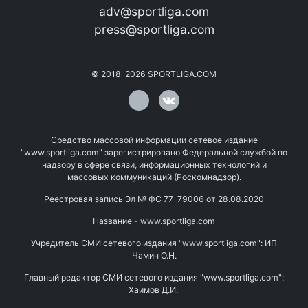
adv@sportliga.com
press@sportliga.com
©
2018–2026
SPORTLIGA.COM
Средство массовой информации сетевое издание
"www.sportliga.com" зарегистрировано Федеральной службой по
надзору в сфере связи, информационных технологий и
массовых коммуникаций (Роскомнадзор).
Реестровая запись Эл № ФС 77-79006 от 28.08.2020
Название - www.sportliga.com
Учредитель СМИ сетевого издания "www.sportliga.com": ИП
Чамин О.Н.
Главный редактор СМИ сетевого издания "www.sportliga.com":
Хаимов Д.И.