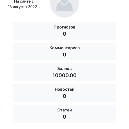
На сайте с
18 августа 2022 г.
Прогнозов
0
Комментариев
0
Баллов
10000.00
Новостей
0
Статей
0