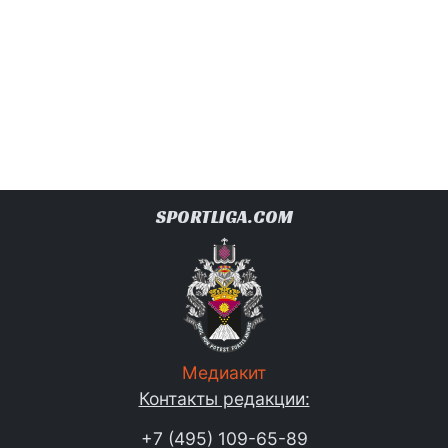
SPORTLIGA.COM
Медиакит
Контакты редакции:
+7 (495) 109-65-89