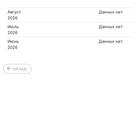
к
Август
Данных нет
2026
Июль
Данных нет
2026
Июнь
Данных нет
2026
НАЗАД