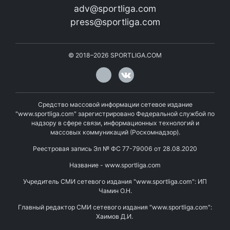
adv@sportliga.com
press@sportliga.com
©
2018–2026
SPORTLIGA.COM
Средство массовой информации сетевое издание
"www.sportliga.com" зарегистрировано Федеральной службой по
надзору в сфере связи, информационных технологий и
массовых коммуникаций (Роскомнадзор).
Реестровая запись Эл № ФС 77-79006 от 28.08.2020
Название - www.sportliga.com
Учредитель СМИ сетевого издания "www.sportliga.com": ИП
Чамин О.Н.
Главный редактор СМИ сетевого издания "www.sportliga.com":
Хаимов Д.И.