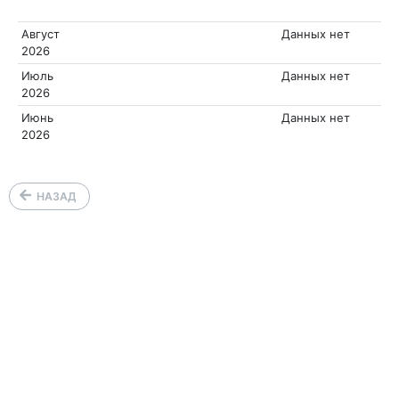
к
Август
Данных нет
2026
Июль
Данных нет
2026
Июнь
Данных нет
2026
НАЗАД