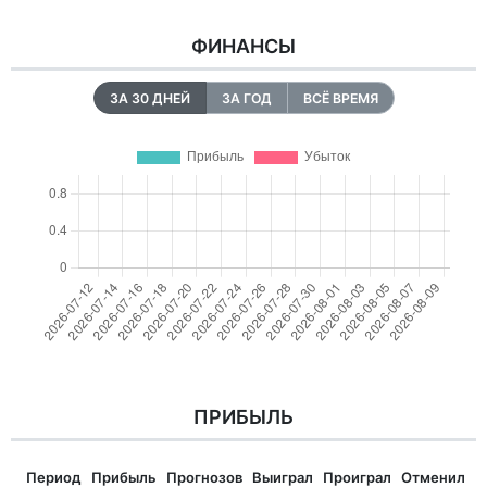
ФИНАНСЫ
ЗА 30 ДНЕЙ
ЗА ГОД
ВСЁ ВРЕМЯ
ПРИБЫЛЬ
Период
Прибыль
Прогнозов
Выиграл
Проиграл
Отменил
С