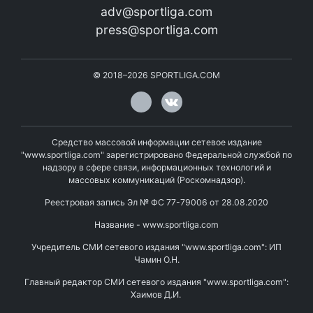
adv@sportliga.com
press@sportliga.com
©
2018–2026
SPORTLIGA.COM
Средство массовой информации сетевое издание
"www.sportliga.com" зарегистрировано Федеральной службой по
надзору в сфере связи, информационных технологий и
массовых коммуникаций (Роскомнадзор).
Реестровая запись Эл № ФС 77-79006 от 28.08.2020
Название - www.sportliga.com
Учредитель СМИ сетевого издания "www.sportliga.com": ИП
Чамин О.Н.
Главный редактор СМИ сетевого издания "www.sportliga.com":
Хаимов Д.И.