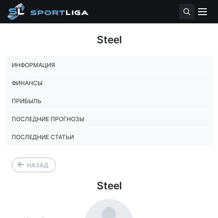
Steel
ИНФОРМАЦИЯ
ФИНАНСЫ
ПРИБЫЛЬ
ПОСЛЕДНИЕ ПРОГНОЗЫ
ПОСЛЕДНИЕ СТАТЬИ
НАЗАД
Steel