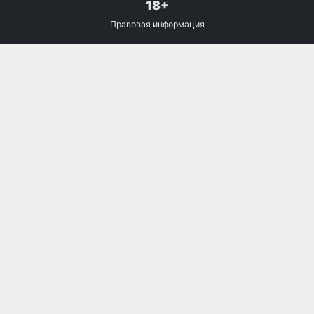
18+
Правовая информация