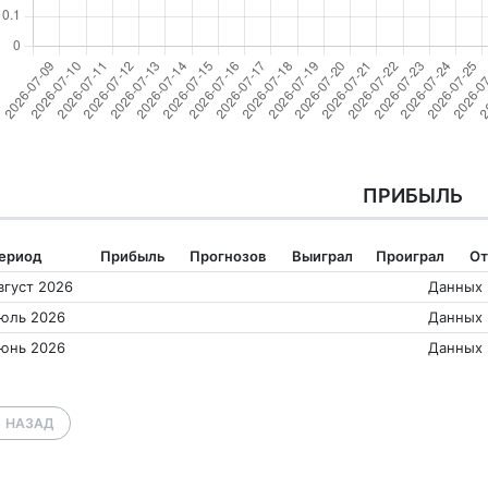
ПРИБЫЛЬ
ериод
Прибыль
Прогнозов
Выиграл
Проиграл
О
вгуст 2026
Данных 
юль 2026
Данных 
юнь 2026
Данных 
НАЗАД