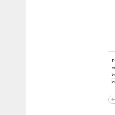
П
А
И
И