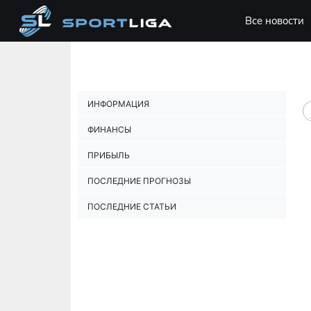
Все новости
ИНФОРМАЦИЯ
ФИНАНСЫ
ПРИБЫЛЬ
ПОСЛЕДНИЕ ПРОГНОЗЫ
ПОСЛЕДНИЕ СТАТЬИ