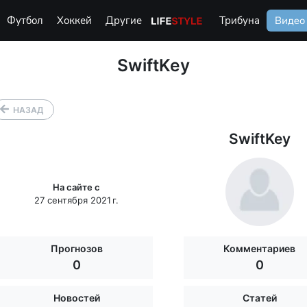
Футбол
Хоккей
Другие
Life Style
Трибуна
Видео
SwiftKey
НАЗАД
SwiftKey
На сайте с
27 сентября 2021 г.
Прогнозов
Комментариев
0
0
Новостей
Статей