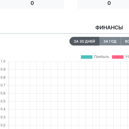
0
0
ФИНАНСЫ
ЗА 30 ДНЕЙ
ЗА ГОД
В