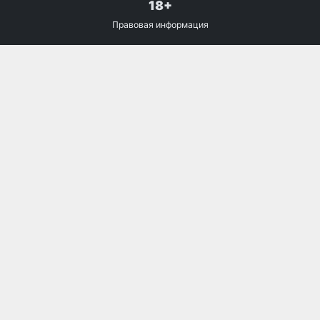
18+
Правовая информация