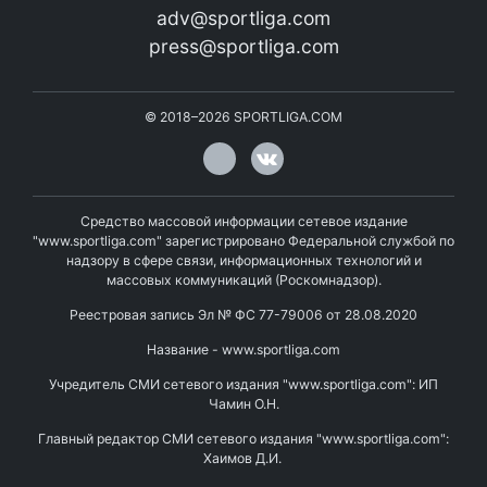
adv@sportliga.com
press@sportliga.com
©
2018–2026
SPORTLIGA.COM
Средство массовой информации сетевое издание
"www.sportliga.com" зарегистрировано Федеральной службой по
надзору в сфере связи, информационных технологий и
массовых коммуникаций (Роскомнадзор).
Реестровая запись Эл № ФС 77-79006 от 28.08.2020
Название - www.sportliga.com
Учредитель СМИ сетевого издания "www.sportliga.com": ИП
Чамин О.Н.
Главный редактор СМИ сетевого издания "www.sportliga.com":
Хаимов Д.И.