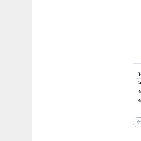
П
А
И
И