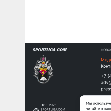
SPORTLIGA.COM
НОВО
Мед
Конт
+7 (
adv@
pres
Мы используе
2018–2026
читайте в на
SPORTLIGA.COM