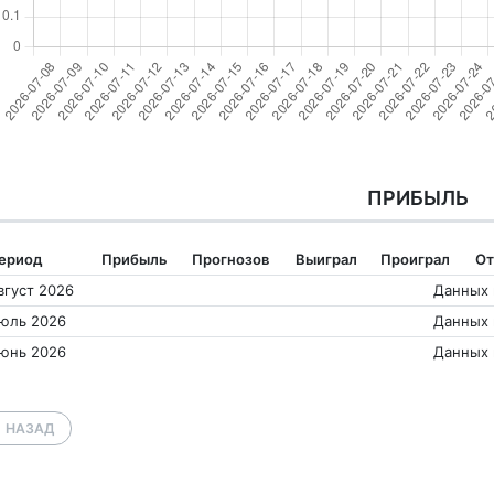
ПРИБЫЛЬ
ериод
Прибыль
Прогнозов
Выиграл
Проиграл
О
вгуст 2026
Данных 
юль 2026
Данных 
юнь 2026
Данных 
НАЗАД