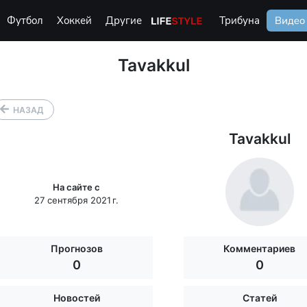
Футбол
Хоккей
Другие
Life Style
Трибуна
Видео
Tavakkul
НАЗАД
Tavakkul
На сайте с
27 сентября 2021 г.
Прогнозов
Комментариев
0
0
Новостей
Статей