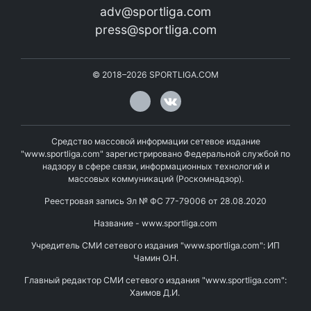
adv@sportliga.com
press@sportliga.com
©
2018–2026
SPORTLIGA.COM
Средство массовой информации сетевое издание
"www.sportliga.com" зарегистрировано Федеральной службой по
надзору в сфере связи, информационных технологий и
массовых коммуникаций (Роскомнадзор).
Реестровая запись Эл № ФС 77-79006 от 28.08.2020
Название - www.sportliga.com
Учредитель СМИ сетевого издания "www.sportliga.com": ИП
Чамин О.Н.
Главный редактор СМИ сетевого издания "www.sportliga.com":
Хаимов Д.И.