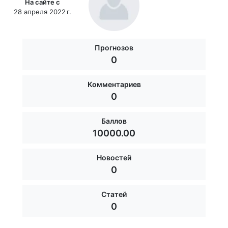
На сайте с
28 апреля 2022 г.
Прогнозов
0
Комментариев
0
Баллов
10000.00
Новостей
0
Статей
0