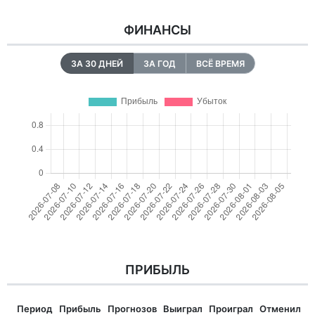
ФИНАНСЫ
ЗА 30 ДНЕЙ
ЗА ГОД
ВСЁ ВРЕМЯ
ПРИБЫЛЬ
Период
Прибыль
Прогнозов
Выиграл
Проиграл
Отменил
С