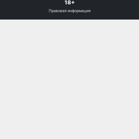
18+
Правовая информация