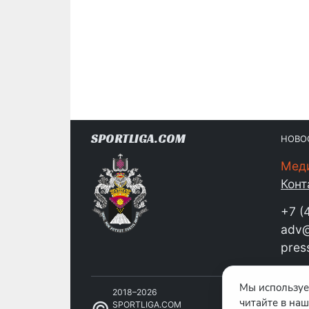
SPORTLIGA.COM
НОВО
Мед
Конт
+7 (
adv@
pres
Мы используе
2018–2026
читайте в на
SPORTLIGA.COM