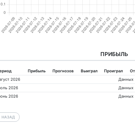
ПРИБЫЛЬ
ериод
Прибыль
Прогнозов
Выиграл
Проиграл
О
вгуст 2026
Данных 
юль 2026
Данных 
юнь 2026
Данных 
НАЗАД