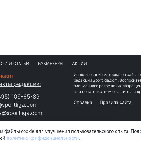
СТИ И СТАТЬИ
БУКМЕКЕРЫ
АКЦИИ
Использование материалов сайта 
иакит
редакции Sportliga.com. Воспроиз
акты редакции:
письменного разрешения запрещен
законодательством о защите автор
495) 109-65-89
Справка
Правила сайта
sportliga.com
s@sportliga.com
м файлы cookie для улучшения пользовательского опыта. Под
Средство массовой информации с
шей
политике конфиденциальности
.
издание "www.sportliga.com"