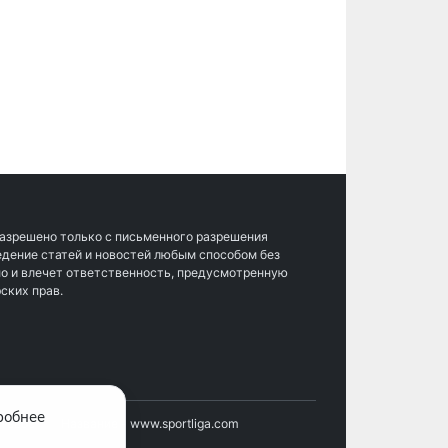
разрешено только с письменного разрешения
ведение статей и новостей любым способом без
о и влечет ответственность, предусмотренную
ских прав.
робнее
етевое
Название - www.sportliga.com