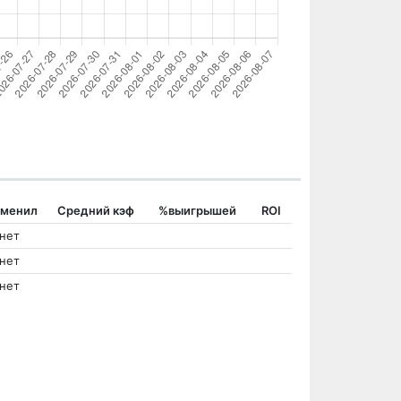
тменил
Средний кэф
%выигрышей
ROI
нет
нет
нет