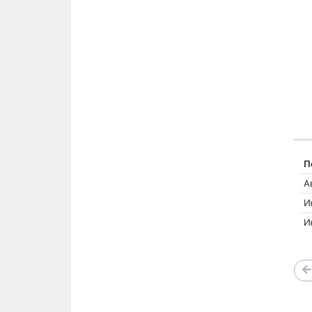
П
А
И
И