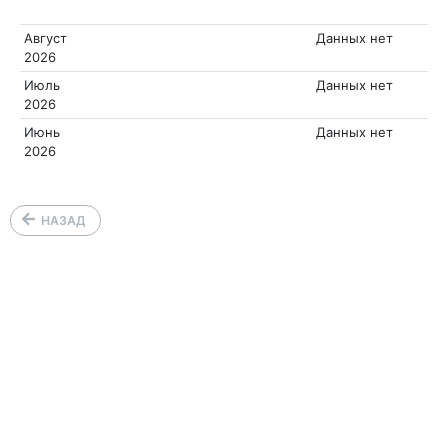
к
Август
Данных нет
2026
Июль
Данных нет
2026
Июнь
Данных нет
2026
НАЗАД