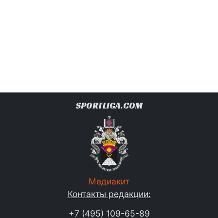
SPORTLIGA.COM
Медиакит
Контакты редакции:
+7 (495) 109-65-89