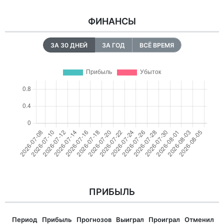
ФИНАНСЫ
ЗА 30 ДНЕЙ
ЗА ГОД
ВСЁ ВРЕМЯ
ПРИБЫЛЬ
Период
Прибыль
Прогнозов
Выиграл
Проиграл
Отменил
С