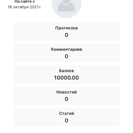
На сайте с
18 октября 2021 г.
Прогнозов
0
Комментариев
0
Баллов
10000.00
Новостей
0
Статей
0