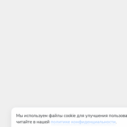
Мы используем файлы cookie для улучшения пользова
читайте в нашей
политике конфиденциальности
.