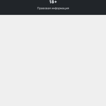
18+
Правовая информация