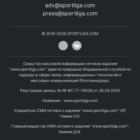
adv@sportliga.com
press@sportliga.com
©
2018–2026
SPORTLIGA.COM
Средство массовой информации сетевое издание
"www.sportliga.com" зарегистрировано Федеральной службой по
надзору в сфере связи, информационных технологий и
массовых коммуникаций (Роскомнадзор).
Реестровая запись Эл № ФС 77-79006 от 28.08.2020
Название - www.sportliga.com
Учредитель СМИ сетевого издания "www.sportliga.com": ИП
Чамин О.Н.
Главный редактор СМИ сетевого издания "www.sportliga.com":
Хаимов Д.И.