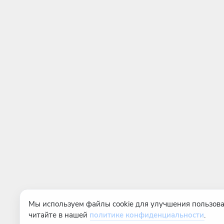
Мы используем файлы cookie для улучшения пользова
читайте в нашей
политике конфиденциальности
.