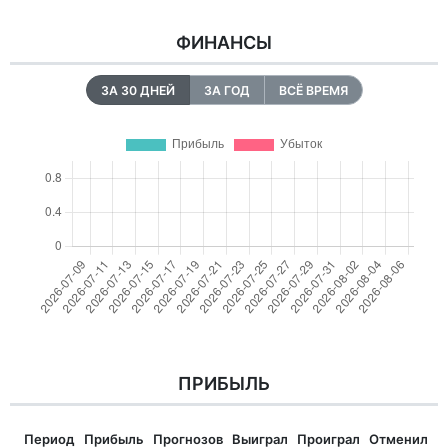
ФИНАНСЫ
ЗА 30 ДНЕЙ
ЗА ГОД
ВСЁ ВРЕМЯ
ПРИБЫЛЬ
Период
Прибыль
Прогнозов
Выиграл
Проиграл
Отменил
С