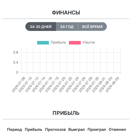
ФИНАНСЫ
ЗА 30 ДНЕЙ
ЗА ГОД
ВСЁ ВРЕМЯ
ПРИБЫЛЬ
Период
Прибыль
Прогнозов
Выиграл
Проиграл
Отменил
С