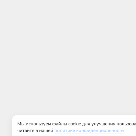
Мы используем файлы cookie для улучшения пользова
читайте в нашей
политике конфиденциальности
.