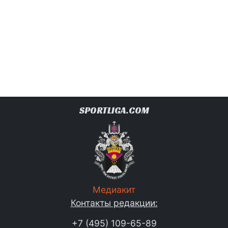
SPORTLIGA.COM
Медиакит
Контакты редакции:
+7 (495) 109-65-89