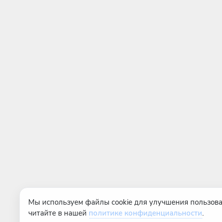
Мы используем файлы cookie для улучшения пользова
читайте в нашей
политике конфиденциальности
.