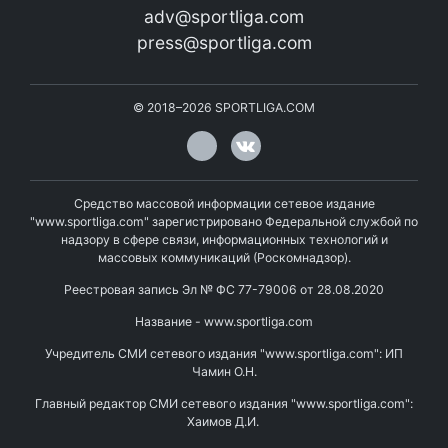
adv@sportliga.com
press@sportliga.com
©
2018–2026
SPORTLIGA.COM
Средство массовой информации сетевое издание
"www.sportliga.com" зарегистрировано Федеральной службой по
надзору в сфере связи, информационных технологий и
массовых коммуникаций (Роскомнадзор).
Реестровая запись Эл № ФС 77-79006 от 28.08.2020
Название - www.sportliga.com
Учредитель СМИ сетевого издания "www.sportliga.com": ИП
Чамин О.Н.
Главный редактор СМИ сетевого издания "www.sportliga.com":
Хаимов Д.И.