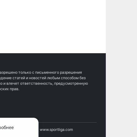
разрешено только с письменного разрешения
ведение статей и новостей любым способом без
о и влечет ответственность, предусмотренную
ских прав.
робнее
етевое
Название - www.sportliga.com