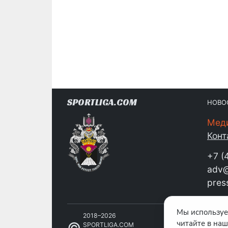
SPORTLIGA.COM
НОВО
Мед
Конт
+7 (
adv@
pres
Мы используе
2018–2026
читайте в на
SPORTLIGA.COM