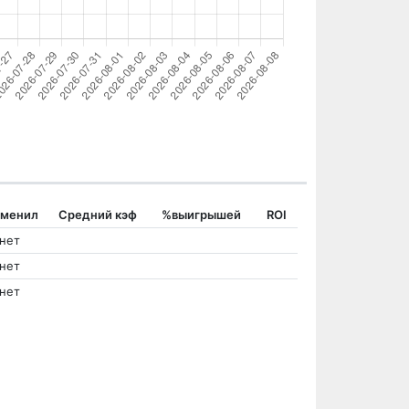
тменил
Средний кэф
%выигрышей
ROI
нет
нет
нет