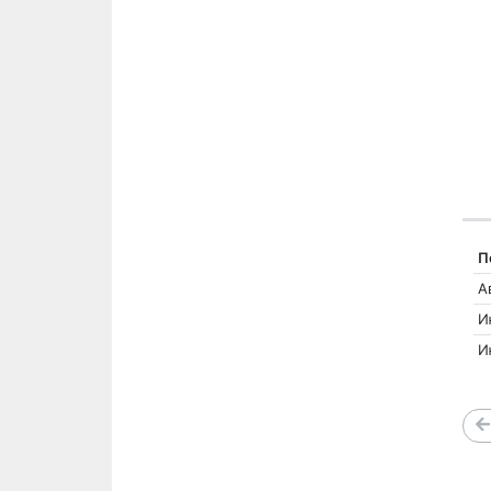
П
А
И
И