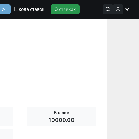
Школа ставок
Баллов
10000.00