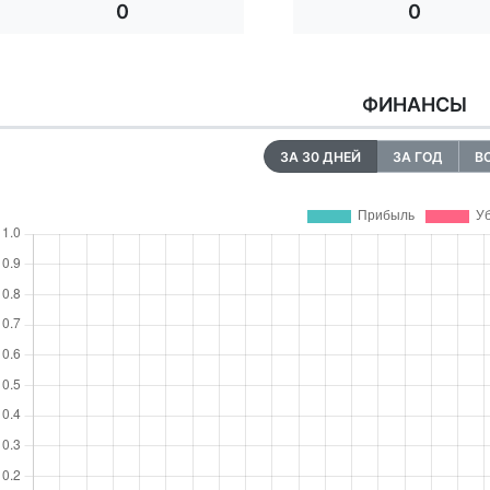
0
0
ФИНАНСЫ
ЗА 30 ДНЕЙ
ЗА ГОД
В