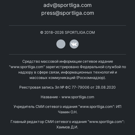
adv@sportliga.com
press@sportliga.com
©
2018–2026
SPORTLIGA.COM
Средство массовой информации сетевое издание
"www.sportliga.com" зарегистрировано Федеральной службой по
надзору в сфере связи, информационных технологий и
массовых коммуникаций (Роскомнадзор).
Реестровая запись Эл № ФС 77-79006 от 28.08.2020
Название - www.sportliga.com
Учредитель СМИ сетевого издания "www.sportliga.com": ИП
Чамин О.Н.
Главный редактор СМИ сетевого издания "www.sportliga.com":
Хаимов Д.И.