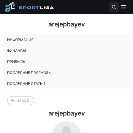
arejepbayev
ИНФОРМАЦИЯ
ФИНАНСЫ
ПРИБЫЛЬ
ПОСЛЕДНИЕ ПРОГНОЗЫ
ПОСЛЕДНИЕ СТАТЬИ
НАЗАД
arejepbayev