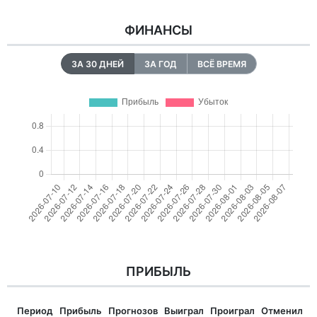
ФИНАНСЫ
ЗА 30 ДНЕЙ
ЗА ГОД
ВСЁ ВРЕМЯ
ПРИБЫЛЬ
Период
Прибыль
Прогнозов
Выиграл
Проиграл
Отменил
С