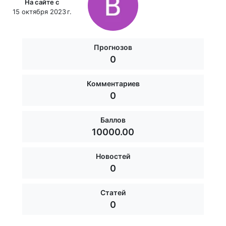
На сайте с
15 октября 2023 г.
Прогнозов
0
Комментариев
0
Баллов
10000.00
Новостей
0
Статей
0