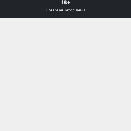
18+
Правовая информация