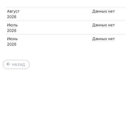
к
Август
Данных нет
2026
Июль
Данных нет
2026
Июнь
Данных нет
2026
НАЗАД