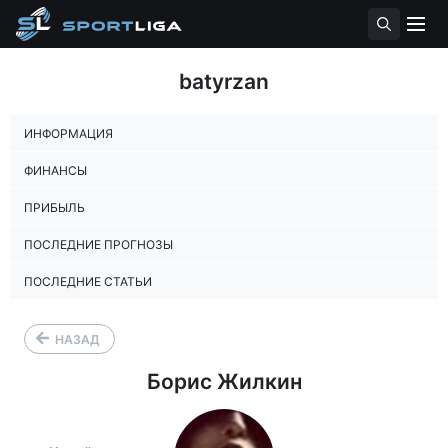
batyrzan
ИНФОРМАЦИЯ
ФИНАНСЫ
ПРИБЫЛЬ
ПОСЛЕДНИЕ ПРОГНОЗЫ
ПОСЛЕДНИЕ СТАТЬИ
НАЗАД
Борис Жилкин