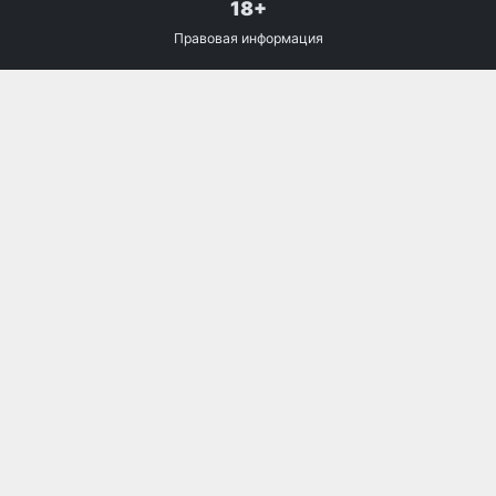
18+
Правовая информация