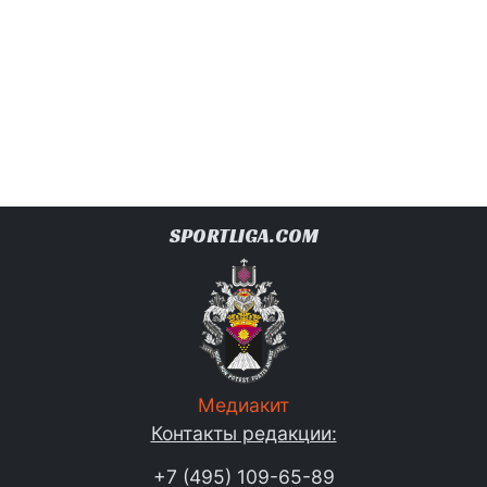
SPORTLIGA.COM
Медиакит
Контакты редакции:
+7 (495) 109-65-89