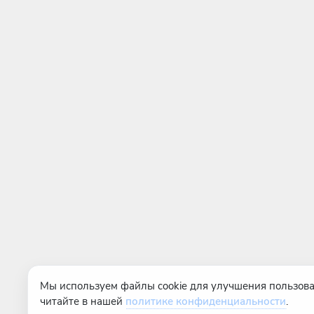
Мы используем файлы cookie для улучшения пользова
читайте в нашей
политике конфиденциальности
.