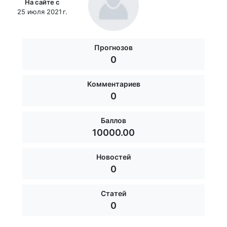
На сайте с
25 июля 2021 г.
Прогнозов
0
Комментариев
0
Баллов
10000.00
Новостей
0
Статей
0