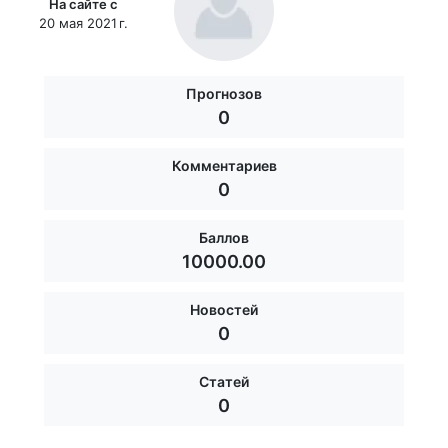
На сайте с
20 мая 2021 г.
Прогнозов
0
Комментариев
0
Баллов
10000.00
Новостей
0
Статей
0