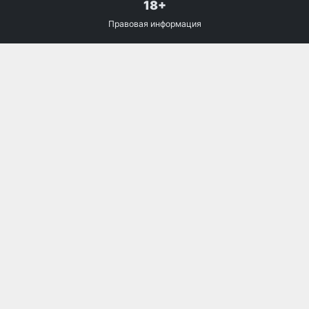
18+
Правовая информация