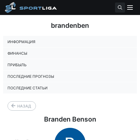
brandenben
ИНФОРМАЦИЯ
ФИНАНСЫ
ПРИБЫЛЬ
ПОСЛЕДНИЕ ПРОГНОЗЫ
ПОСЛЕДНИЕ СТАТЬИ
НАЗАД
Branden Benson