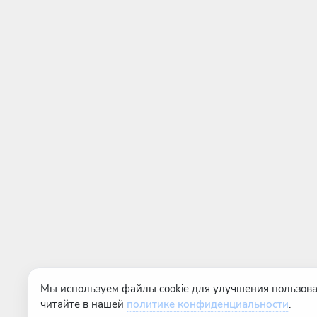
Мы используем файлы cookie для улучшения пользова
читайте в нашей
политике конфиденциальности
.