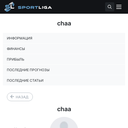
chaa
ИНФОРМАЦИЯ
ФИНАНСЫ
ПРИБЫЛЬ
ПОСЛЕДНИЕ ПРОГНОЗЫ
ПОСЛЕДНИЕ СТАТЬИ
НАЗАД
chaa