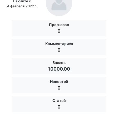
На сайте с
4 февраля 2022 г.
Прогнозов
0
Комментариев
0
Баллов
10000.00
Новостей
0
Статей
0