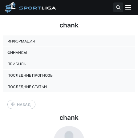
chank
ИНФОРМАЦИЯ
ФИНАНСЫ
ПРИБЫЛЬ
ПОСЛЕДНИЕ ПРОГНОЗЫ
ПОСЛЕДНИЕ СТАТЬИ
НАЗАД
chank