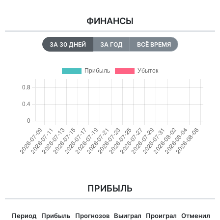
ФИНАНСЫ
ЗА 30 ДНЕЙ
ЗА ГОД
ВСЁ ВРЕМЯ
ПРИБЫЛЬ
Период
Прибыль
Прогнозов
Выиграл
Проиграл
Отменил
С