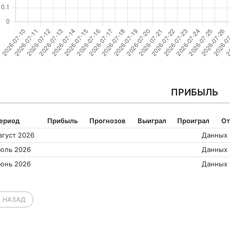
ПРИБЫЛЬ
ериод
Прибыль
Прогнозов
Выиграл
Проиграл
О
вгуст 2026
Данных 
юль 2026
Данных 
юнь 2026
Данных 
НАЗАД