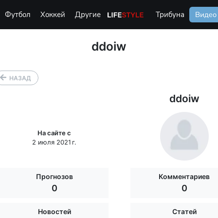
Футбол
Хоккей
Другие
Life Style
Трибуна
Видео
ddoiw
НАЗАД
ddoiw
На сайте с
2 июля 2021 г.
Прогнозов
Комментариев
0
0
Новостей
Статей