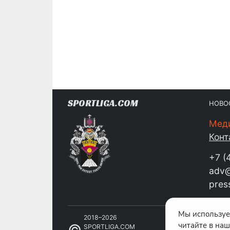
SPORTLIGA.COM
НОВО
Мед
Конт
+7 (
adv@
pres
Мы используе
2018–2026
читайте в на
SPORTLIGA.COM