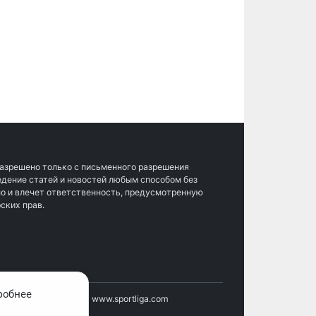
разрешено только с письменного разрешения
ведение статей и новостей любым способом без
о и влечет ответственность, предусмотренную
ских прав.
робнее
етевое
Название - www.sportliga.com