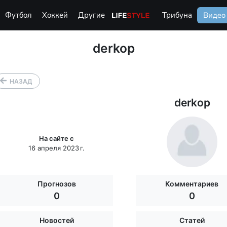
Футбол
Хоккей
Другие
Life Style
Трибуна
Видео
derkop
НАЗАД
derkop
На сайте с
16 апреля 2023 г.
Прогнозов
Комментариев
0
0
Новостей
Статей