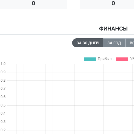
0
0
ФИНАНСЫ
ЗА 30 ДНЕЙ
ЗА ГОД
В