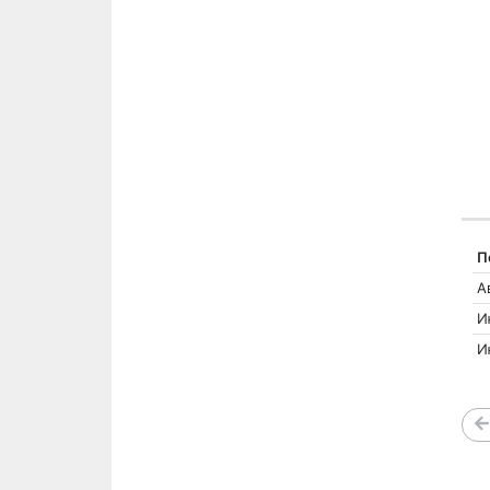
П
А
И
И