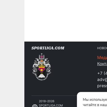
SPORTLIGA.COM
НОВО
Мед
Конт
+7 (
adv@
pres
Мы используе
2018–2026
читайте в на
SPORTLIGA.COM