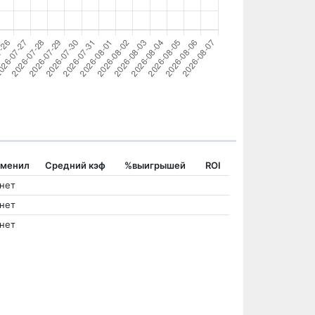
тменил
Средний кэф
%выигрышей
ROI
нет
нет
нет