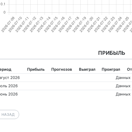
ПРИБЫЛЬ
ериод
Прибыль
Прогнозов
Выиграл
Проиграл
О
вгуст 2026
Данных 
юль 2026
Данных 
юнь 2026
Данных 
НАЗАД