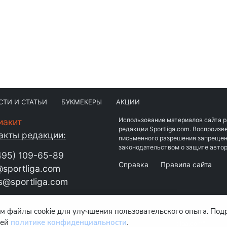
СТИ И СТАТЬИ
БУКМЕКЕРЫ
АКЦИИ
Использование материалов сайта 
иакит
редакции Sportliga.com. Воспроиз
акты редакции:
письменного разрешения запрещен
законодательством о защите автор
495) 109-65-89
Справка
Правила сайта
sportliga.com
s@sportliga.com
м файлы cookie для улучшения пользовательского опыта. Под
Средство массовой информации с
шей
политике конфиденциальности
.
издание "www.sportliga.com"