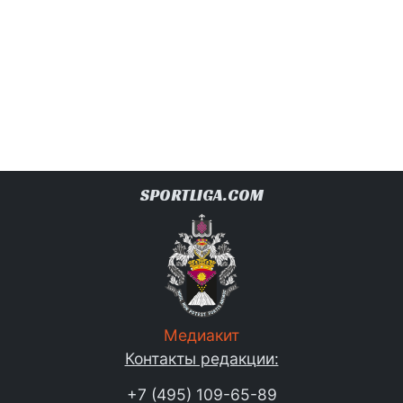
SPORTLIGA.COM
Медиакит
Контакты редакции:
+7 (495) 109-65-89