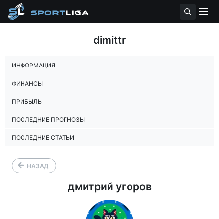
dimittr
ИНФОРМАЦИЯ
ФИНАНСЫ
ПРИБЫЛЬ
ПОСЛЕДНИЕ ПРОГНОЗЫ
ПОСЛЕДНИЕ СТАТЬИ
НАЗАД
дмитрий угоров