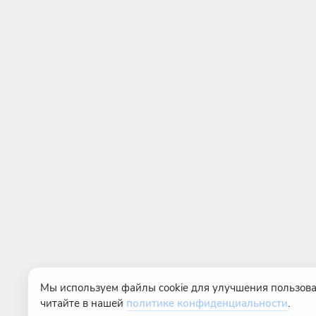
Мы используем файлы cookie для улучшения пользова
читайте в нашей
политике конфиденциальности
.