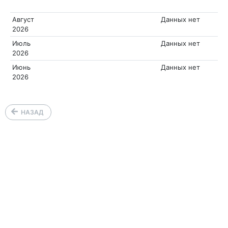
к
Август
Данных нет
2026
Июль
Данных нет
2026
Июнь
Данных нет
2026
НАЗАД