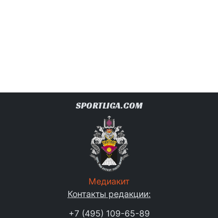
SPORTLIGA.COM
Медиакит
Контакты редакции:
+7 (495) 109-65-89