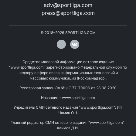
adv@sportliga.com
press@sportliga.com
©
2018–2026
SPORTLIGA.COM
Средство массовой информации сетевое издание
"www.sportliga.com" зарегистрировано Федеральной службой по
надзору в сфере связи, информационных технологий и
массовых коммуникаций (Роскомнадзор).
Реестровая запись Эл № ФС 77-79006 от 28.08.2020
Название - www.sportliga.com
Учредитель СМИ сетевого издания "www.sportliga.com": ИП
Чамин О.Н.
Главный редактор СМИ сетевого издания "www.sportliga.com":
Хаимов Д.И.