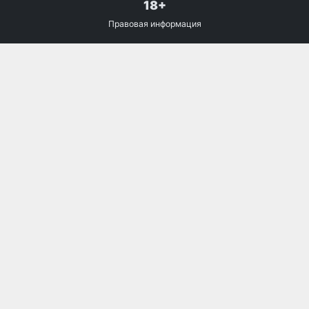
18+
Правовая информация