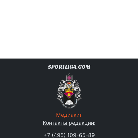
SPORTLIGA.COM
Медиакит
Контакты редакции:
+7 (495) 109-65-89