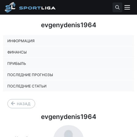
evgenydenis1964
ИНФОРМАЦИЯ
ФИНАНСЫ
ПРИБЫЛЬ
ПОСЛЕДНИЕ ПРОГНОЗЫ
ПОСЛЕДНИЕ СТАТЬИ
НАЗАД
evgenydenis1964