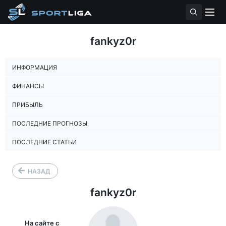
fankyz0r
ИНФОРМАЦИЯ
ФИНАНСЫ
ПРИБЫЛЬ
ПОСЛЕДНИЕ ПРОГНОЗЫ
ПОСЛЕДНИЕ СТАТЬИ
НАЗАД
fankyz0r
На сайте с