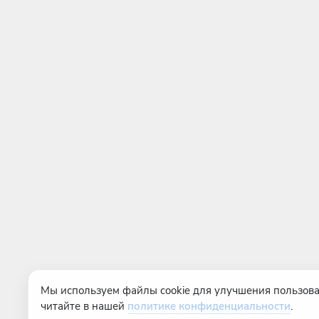
Мы используем файлы cookie для улучшения пользова
читайте в нашей
политике конфиденциальности
.