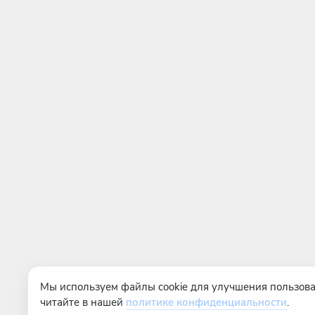
Мы используем файлы cookie для улучшения пользова
читайте в нашей
политике конфиденциальности
.