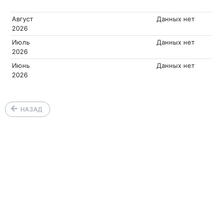
к
Август
Данных нет
2026
Июль
Данных нет
2026
Июнь
Данных нет
2026
НАЗАД