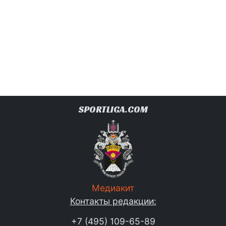
SPORTLIGA.COM
Медиакит
Контакты редакции:
+7 (495) 109-65-89