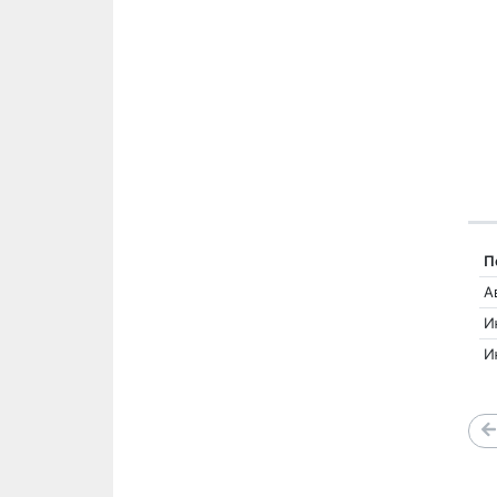
П
А
И
И