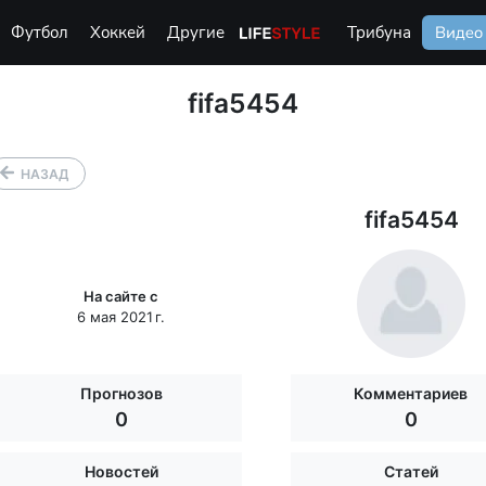
Футбол
Хоккей
Другие
Life Style
Трибуна
Видео
fifa5454
НАЗАД
fifa5454
На сайте с
6 мая 2021 г.
Прогнозов
Комментариев
0
0
Новостей
Статей