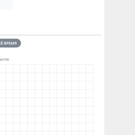
СЁ ВРЕМЯ