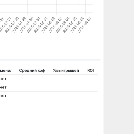
тменил
Средний кэф
%выигрышей
ROI
нет
нет
нет