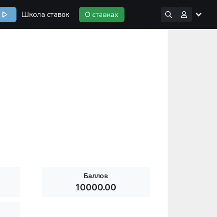
Школа ставок
Баллов
10000.00