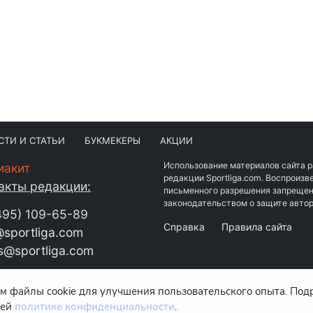
СТИ И СТАТЬИ
БУКМЕКЕРЫ
АКЦИИ
Использование материалов сайта 
иакит
редакции Sportliga.com. Воспроиз
акты редакции:
письменного разрешения запрещен
законодательством о защите автор
495) 109-65-89
Справка
Правила сайта
sportliga.com
s@sportliga.com
м файлы cookie для улучшения пользовательского опыта. Под
Средство массовой информации с
шей
политике конфиденциальности
.
издание "www.sportliga.com"