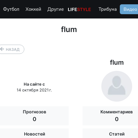
Футбол
Хоккей
Другие
Life Style
Трибуна
Видео
flum
НАЗАД
flum
На сайте с
14 октября 2021 г.
Прогнозов
Комментариев
0
0
Новостей
Статей