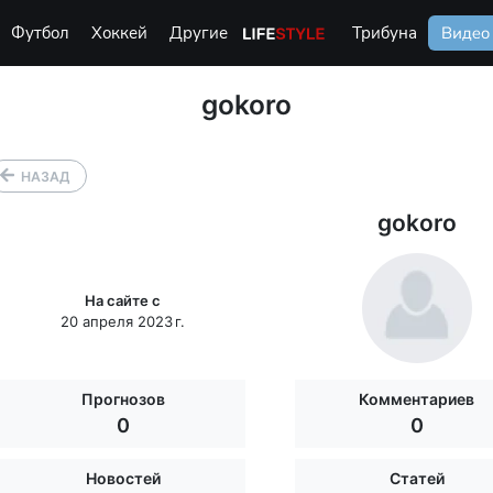
Футбол
Хоккей
Другие
Life Style
Трибуна
Видео
gokoro
НАЗАД
gokoro
На сайте с
20 апреля 2023 г.
Прогнозов
Комментариев
0
0
Новостей
Статей