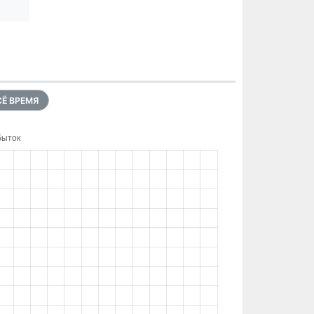
СЁ ВРЕМЯ