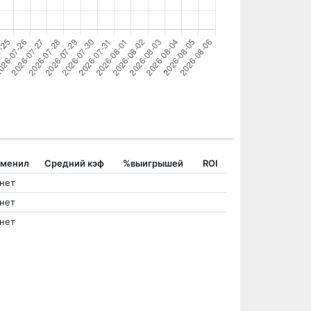
тменил
Средний кэф
%выигрышей
ROI
нет
нет
нет