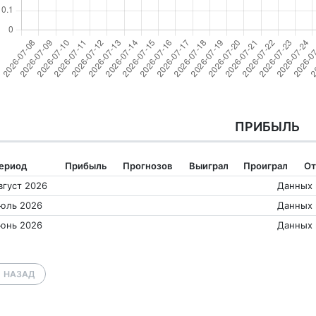
ПРИБЫЛЬ
ериод
Прибыль
Прогнозов
Выиграл
Проиграл
О
вгуст 2026
Данных 
юль 2026
Данных 
юнь 2026
Данных 
НАЗАД