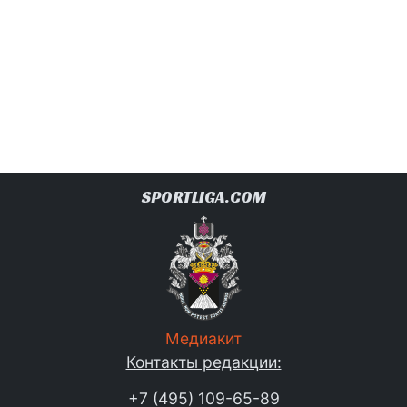
SPORTLIGA.COM
Медиакит
Контакты редакции:
+7 (495) 109-65-89