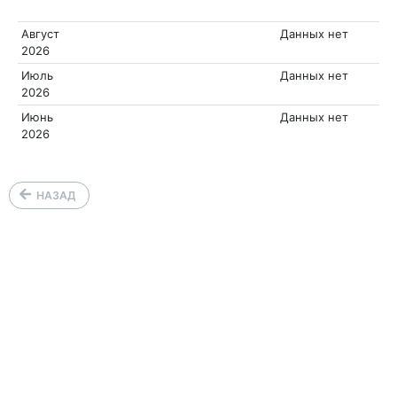
к
Август
Данных нет
2026
Июль
Данных нет
2026
Июнь
Данных нет
2026
НАЗАД