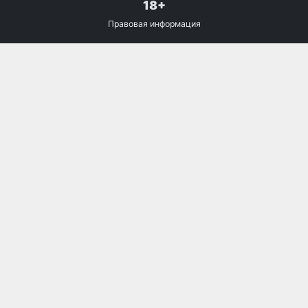
18+
Правовая информация