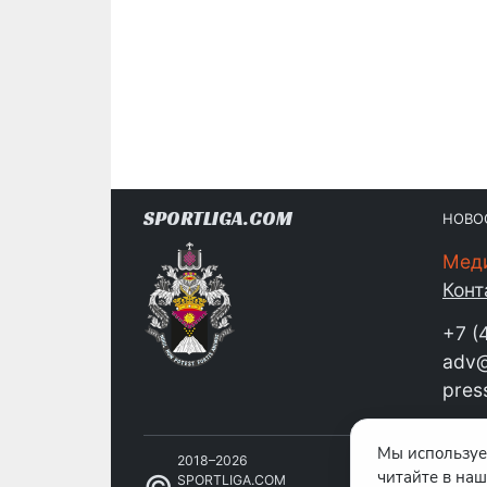
SPORTLIGA.COM
НОВО
Мед
Конт
+7 (
adv@
pres
Мы используе
2018–2026
читайте в на
SPORTLIGA.COM