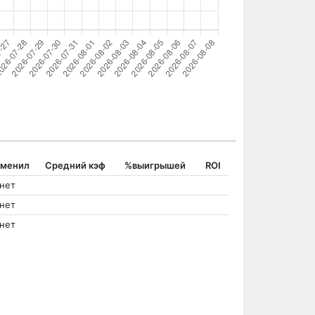
тменил
Средний кэф
%выигрышей
ROI
нет
нет
нет