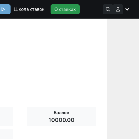
Школа ставок
Баллов
10000.00