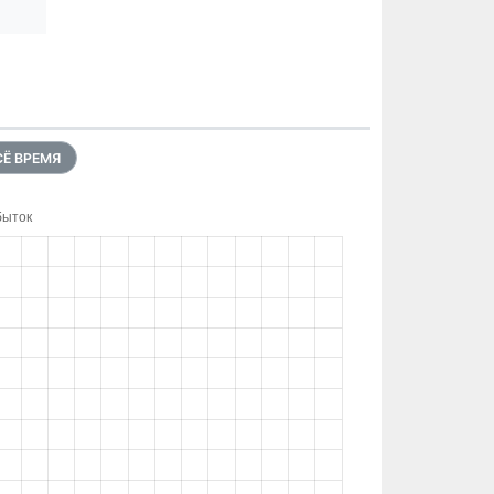
СЁ ВРЕМЯ