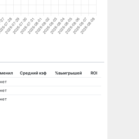
тменил
Средний кэф
%выигрышей
ROI
нет
нет
нет