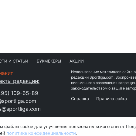
СТИ И СТАТЬИ
БУКМЕКЕРЫ
АКЦИИ
Использование материалов сайта 
иакит
редакции Sportliga.com. Воспроиз
акты редакции:
письменного разрешения запрещен
законодательством о защите автор
495) 109-65-89
Справка
Правила сайта
sportliga.com
s@sportliga.com
м файлы cookie для улучшения пользовательского опыта. Под
Средство массовой информации с
шей
политике конфиденциальности
.
издание "www.sportliga.com"