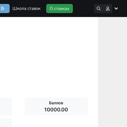
Школа ставок
Баллов
10000.00