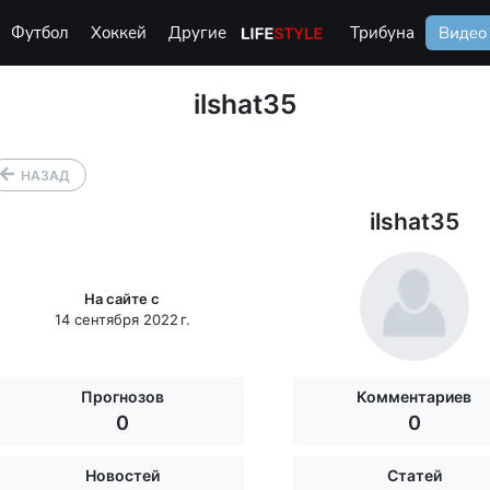
Футбол
Хоккей
Другие
Life Style
Трибуна
Видео
ilshat35
НАЗАД
ilshat35
На сайте с
14 сентября 2022 г.
Прогнозов
Комментариев
0
0
Новостей
Статей