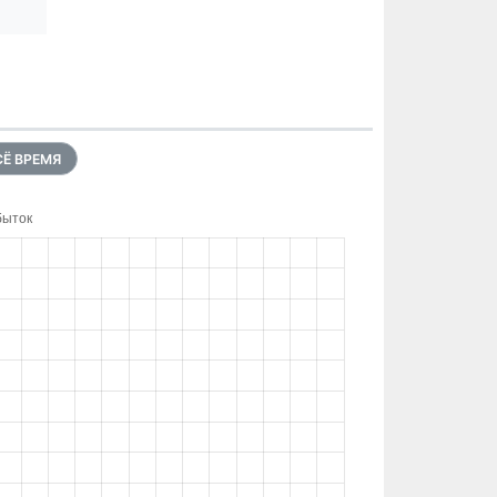
СЁ ВРЕМЯ