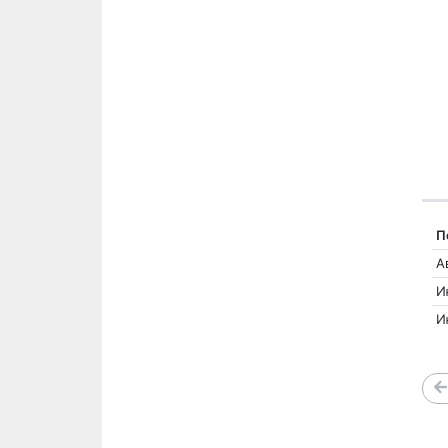
П
А
И
И