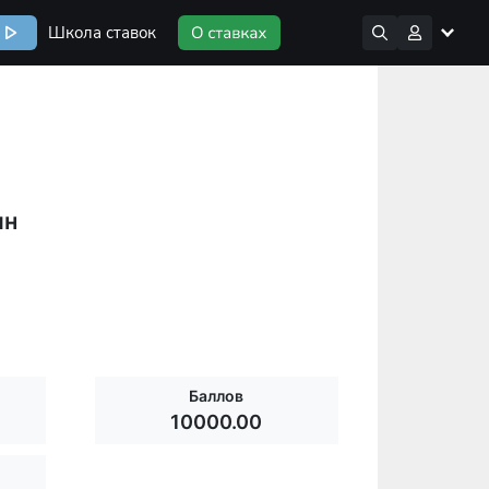
Школа ставок
ин
Баллов
10000.00