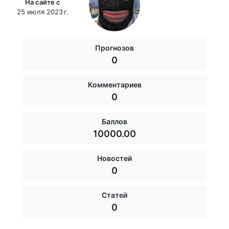
На сайте с
25 июля 2023 г.
Прогнозов
0
Комментариев
0
Баллов
10000.00
Новостей
0
Статей
0