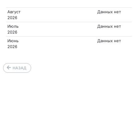
к
Август
Данных нет
2026
Июль
Данных нет
2026
Июнь
Данных нет
2026
НАЗАД