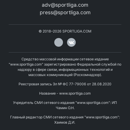
adv@sportliga.com
press@sportliga.com
©
2018–2026
SPORTLIGA.COM
Средство массовой информации сетевое издание
"www.sportliga.com" зарегистрировано Федеральной службой по
надзору в сфере связи, информационных технологий и
массовых коммуникаций (Роскомнадзор).
Реестровая запись Эл № ФС 77-79006 от 28.08.2020
Название - www.sportliga.com
Учредитель СМИ сетевого издания "www.sportliga.com": ИП
Чамин О.Н.
Главный редактор СМИ сетевого издания "www.sportliga.com":
Хаимов Д.И.