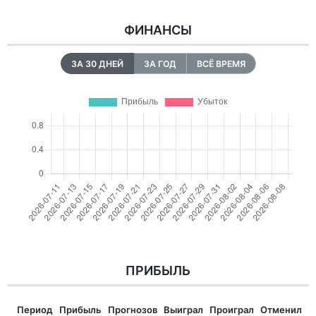
ФИНАНСЫ
ЗА 30 ДНЕЙ
ЗА ГОД
ВСЁ ВРЕМЯ
ПРИБЫЛЬ
Период
Прибыль
Прогнозов
Выиграл
Проиграл
Отменил
С