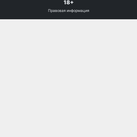
18+
Правовая информация