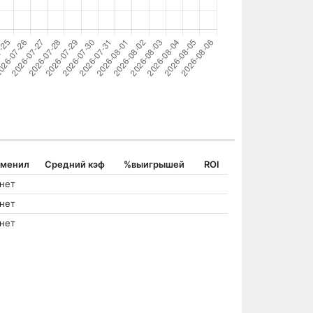
тменил
Средний кэф
%выигрышей
ROI
нет
нет
нет