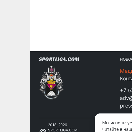
SPORTLIGA.COM
НОВО
Мед
Конт
+7 (
adv@
pres
Мы используе
2018–2026
читайте в на
SPORTLIGA.COM