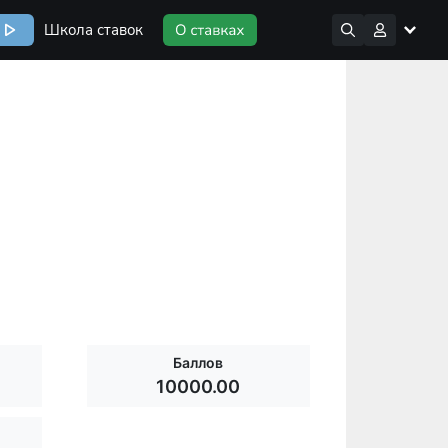
Школа ставок
Баллов
10000.00