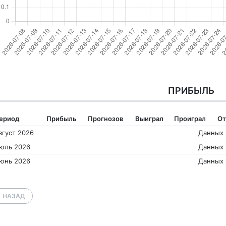
ПРИБЫЛЬ
ериод
Прибыль
Прогнозов
Выиграл
Проиграл
О
вгуст 2026
Данных 
юль 2026
Данных 
юнь 2026
Данных 
НАЗАД