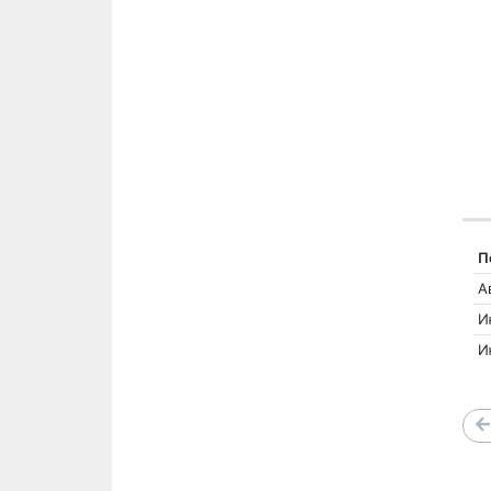
П
А
И
И