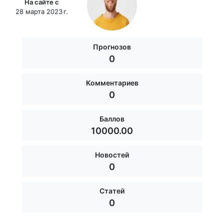
На сайте с
28 марта 2023 г.
Прогнозов
0
Комментариев
0
Баллов
10000.00
Новостей
0
Статей
0