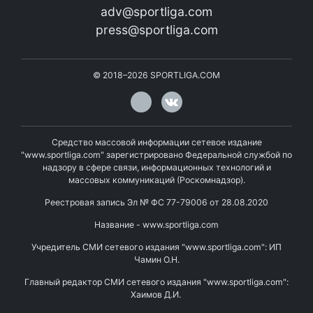
adv@sportliga.com
press@sportliga.com
©
2018–2026
SPORTLIGA.COM
Средство массовой информации сетевое издание
"www.sportliga.com" зарегистрировано Федеральной службой по
надзору в сфере связи, информационных технологий и
массовых коммуникаций (Роскомнадзор).
Реестровая запись Эл № ФС 77-79006 от 28.08.2020
Название - www.sportliga.com
Учредитель СМИ сетевого издания "www.sportliga.com": ИП
Чамин О.Н.
Главный редактор СМИ сетевого издания "www.sportliga.com":
Хаимов Д.И.