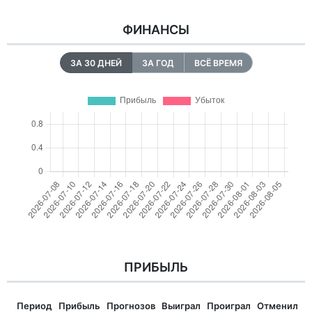
ФИНАНСЫ
ЗА 30 ДНЕЙ
ЗА ГОД
ВСЁ ВРЕМЯ
ПРИБЫЛЬ
Период
Прибыль
Прогнозов
Выиграл
Проиграл
Отменил
С