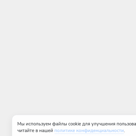
Мы используем файлы cookie для улучшения пользова
читайте в нашей
политике конфиденциальности
.