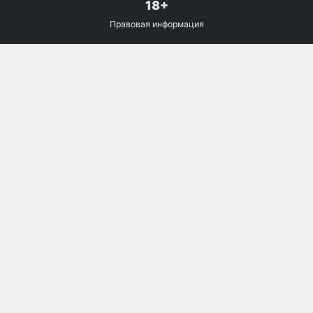
18+
Правовая информация