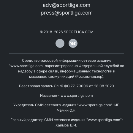
adv@sportliga.com
press@sportliga.com
©
2018–2026
SPORTLIGA.COM
Средство массовой информации сетевое издание
"www.sportliga.com" зарегистрировано Федеральной службой по
надзору в сфере связи, информационных технологий и
массовых коммуникаций (Роскомнадзор).
Реестровая запись Эл № ФС 77-79006 от 28.08.2020
Название - www.sportliga.com
Учредитель СМИ сетевого издания "www.sportliga.com": ИП
Чамин О.Н.
Главный редактор СМИ сетевого издания "www.sportliga.com":
Хаимов Д.И.