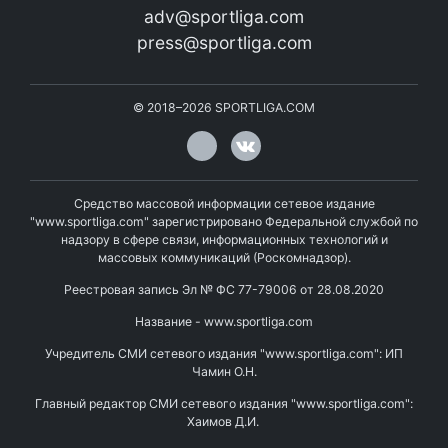
adv@sportliga.com
press@sportliga.com
©
2018–2026
SPORTLIGA.COM
Средство массовой информации сетевое издание
"www.sportliga.com" зарегистрировано Федеральной службой по
надзору в сфере связи, информационных технологий и
массовых коммуникаций (Роскомнадзор).
Реестровая запись Эл № ФС 77-79006 от 28.08.2020
Название - www.sportliga.com
Учредитель СМИ сетевого издания "www.sportliga.com": ИП
Чамин О.Н.
Главный редактор СМИ сетевого издания "www.sportliga.com":
Хаимов Д.И.