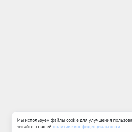
Мы используем файлы cookie для улучшения пользова
читайте в нашей
политике конфиденциальности
.