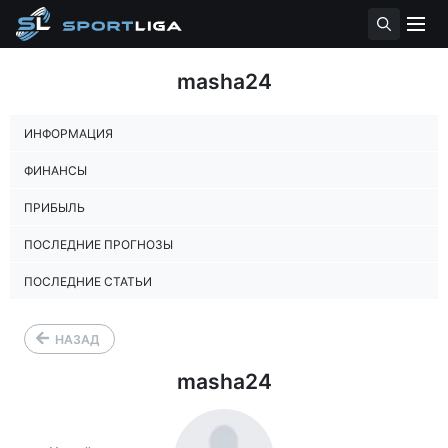
masha24
ИНФОРМАЦИЯ
ФИНАНСЫ
ПРИБЫЛЬ
ПОСЛЕДНИЕ ПРОГНОЗЫ
ПОСЛЕДНИЕ СТАТЬИ
НАЗАД
masha24