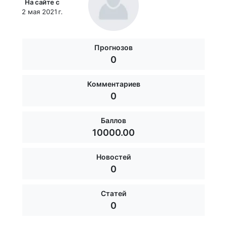
На сайте с
2 мая 2021 г.
Прогнозов
0
Комментариев
0
Баллов
10000.00
Новостей
0
Статей
0