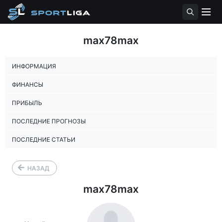
max78max
ИНФОРМАЦИЯ
ФИНАНСЫ
ПРИБЫЛЬ
ПОСЛЕДНИЕ ПРОГНОЗЫ
ПОСЛЕДНИЕ СТАТЬИ
НАЗАД
max78max