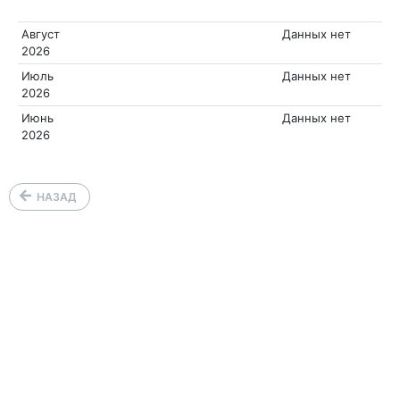
к
Август
Данных нет
2026
Июль
Данных нет
2026
Июнь
Данных нет
2026
НАЗАД