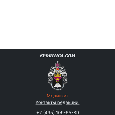
SPORTLIGA.COM
Медиакит
Контакты редакции:
+7 (495) 109-65-89