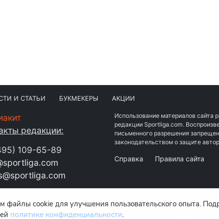
СТИ И СТАТЬИ
БУКМЕКЕРЫ
АКЦИИ
Использование материалов сайта 
иакит
редакции Sportliga.com. Воспроиз
акты редакции:
письменного разрешения запрещен
законодательством о защите автор
495) 109-65-89
Справка
Правила сайта
sportliga.com
s@sportliga.com
м файлы cookie для улучшения пользовательского опыта. Под
Средство массовой информации с
шей
политике конфиденциальности
.
издание "www.sportliga.com"