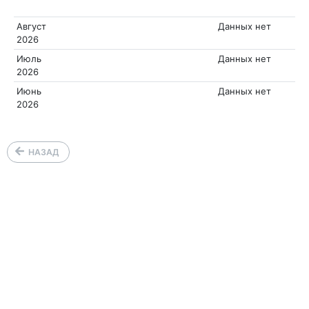
к
Август
Данных нет
2026
Июль
Данных нет
2026
Июнь
Данных нет
2026
НАЗАД