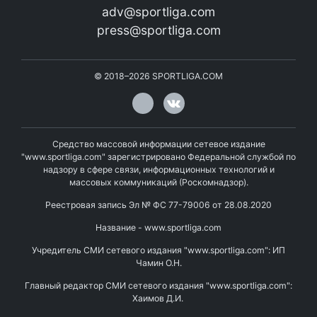
adv@sportliga.com
press@sportliga.com
©
2018–2026
SPORTLIGA.COM
Средство массовой информации сетевое издание
"www.sportliga.com" зарегистрировано Федеральной службой по
надзору в сфере связи, информационных технологий и
массовых коммуникаций (Роскомнадзор).
Реестровая запись Эл № ФС 77-79006 от 28.08.2020
Название - www.sportliga.com
Учредитель СМИ сетевого издания "www.sportliga.com": ИП
Чамин О.Н.
Главный редактор СМИ сетевого издания "www.sportliga.com":
Хаимов Д.И.