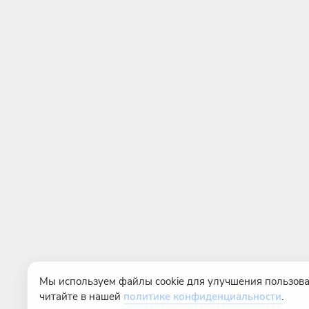
Мы используем файлы cookie для улучшения пользова
читайте в нашей
политике конфиденциальности
.