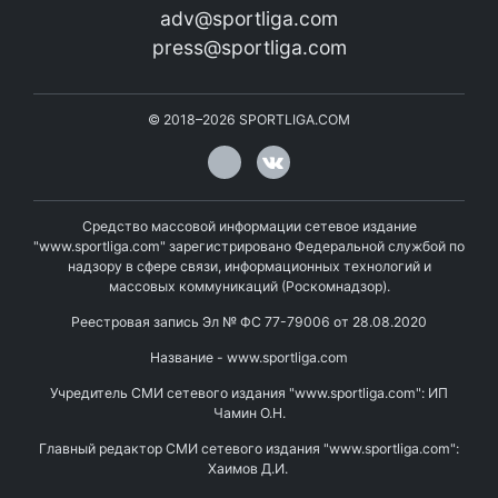
adv@sportliga.com
press@sportliga.com
©
2018–2026
SPORTLIGA.COM
Средство массовой информации сетевое издание
"www.sportliga.com" зарегистрировано Федеральной службой по
надзору в сфере связи, информационных технологий и
массовых коммуникаций (Роскомнадзор).
Реестровая запись Эл № ФС 77-79006 от 28.08.2020
Название - www.sportliga.com
Учредитель СМИ сетевого издания "www.sportliga.com": ИП
Чамин О.Н.
Главный редактор СМИ сетевого издания "www.sportliga.com":
Хаимов Д.И.