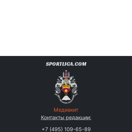
SPORTLIGA.COM
Медиакит
Контакты редакции:
+7 (495) 109-65-89