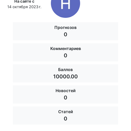
На сайте с
14 октября 2023 г.
Прогнозов
0
Комментариев
0
Баллов
10000.00
Новостей
0
Статей
0