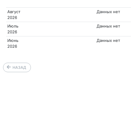
к
Август
Данных нет
2026
Июль
Данных нет
2026
Июнь
Данных нет
2026
НАЗАД