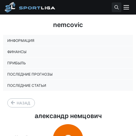
nemcovic
ИНФОРМАЦИЯ
ФИНАНСЫ
ПРИБЫЛЬ
ПОСЛЕДНИЕ ПРОГНОЗЫ
ПОСЛЕДНИЕ СТАТЬИ
НАЗАД
александр немцович